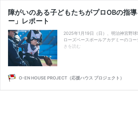
障がいのある子どもたちがプロOBの指導を体験
ー」レポート
2025年1月19日（日）、明治神宮
ローズベースボールアカデミーのコーチ
障
きを読む
が
い
の
あ
O-EN HOUSE PROJECT（応援ハウス プロジェクト）
る
子
ど
も
た
ち
が
プ
ロ
OB