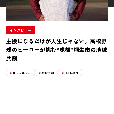
インタビュー
主役になるだけが人生じゃない。高校野
球のヒーローが挑む“球都”桐生市の地域
共創
コミュニティ
地域共創
O-EN事例
HOME
記事一覧
ABOUT
応援事例