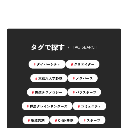
タグ一覧
ダイバーシティ
クリエイター
タグで探す
TAG SEARCH
東京六大学野球
メタバース
ダイバーシティ
クリエイター
先進テクノロジー
パラスポーツ
東京六大学野球
メタバース
群馬クレインサンダーズ
コミュニティ
先進テクノロジー
パラスポーツ
地域共創
O-EN事例
スポーツ
群馬クレインサンダーズ
コミュニティ
エンタメ
ラジエール
地域共創
O-EN事例
スポーツ
ヤクルトスワローズ
応援メシ