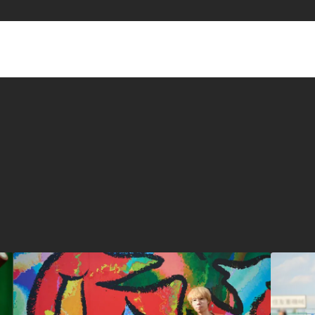
タグ一覧
ダイバーシティ
クリエイター
メタバース
先進テクノロジー
群馬クレインサンダーズ
コミュ
O-EN事例
スポーツ
エン
ヤクルトスワローズ
応援メシ