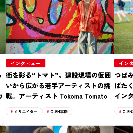
インタビュー
イン
あ
街を彩る“トマト”。建設現場の仮囲
つば
いから広がる若手アーティストの挑
ばた
カ
戦。アーティスト Tokoma Tomato
イン
クリエイター
O-EN事例
O-E