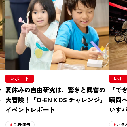
レポート
レポ
い
夏休みの自由研究は、驚きと興奮の
「で
ト
大冒険！「O-EN KIDS チャレンジ」
瞬間へ
イベントレポート
いす
O-EN事例
パラ