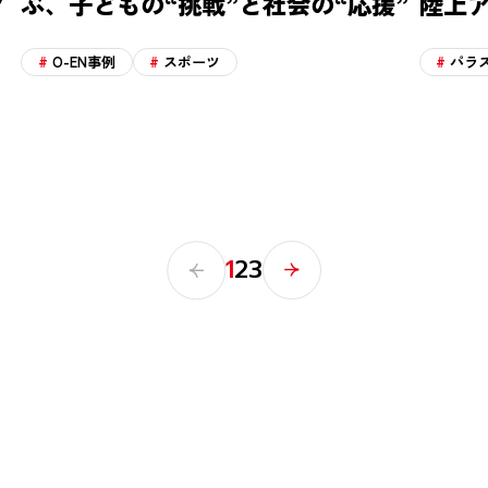
ク
ぶ、子どもの“挑戦”と社会の“応援”
陸上
O-EN事例
スポーツ
パラ
1
2
3