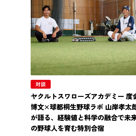
対談
ヤクルトスワローズアカデミー 度
博文×球都桐生野球ラボ 山岸孝太
が語る、経験値と科学の融合で未
の野球人を育む特別合宿