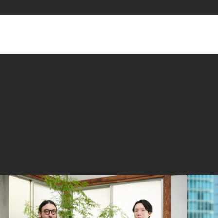
タグ一覧
ダイバーシティ
クリエイター
メタバース
先進テクノロジー
群馬クレインサンダーズ
コミュ
O-EN事例
スポーツ
エン
ヤクルトスワローズ
応援メシ