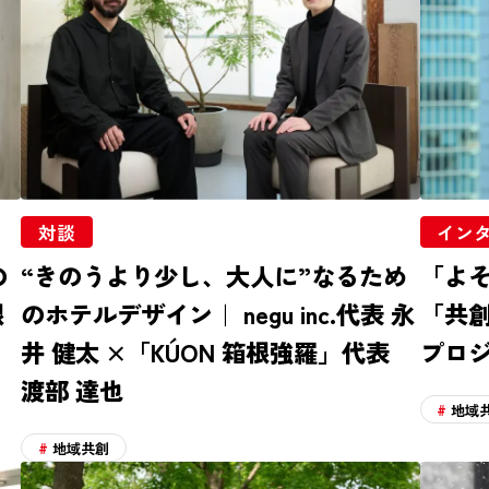
対談
イン
の
“きのうより少し、大人に”なるため
「よ
根
のホテルデザイン｜ negu inc.代表 永
「共
井 健太 ×「KÚON 箱根強羅」代表
プロ
渡部 達也
地域
地域共創