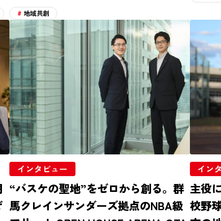
地域共創
インタビュー
イン
明
“バスケの聖地”をゼロから創る。群
主役
ぜ
馬クレインサンダーズ拠点のNBA級
校野球