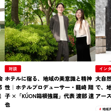
対談
イン
会
ホテルに宿る、地域の美意識と精神
大自
郎
性｜ホテルプロデューサー・龍崎 翔
で、
来
子 ×「KÚON箱根強羅」代表 渡部 達
アース
也
地域