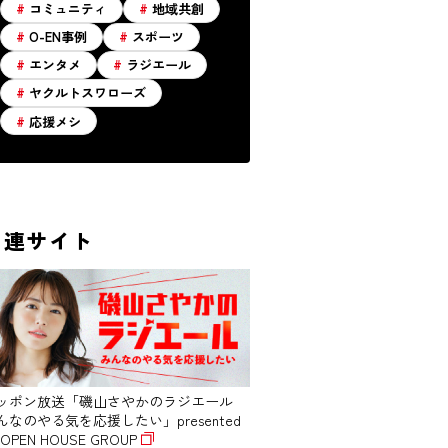
コミュニティ
地域共創
O-EN事例
スポーツ
エンタメ
ラジエール
ヤクルトスワローズ
応援メシ
関連サイト
ッポン放送「磯山さやかのラジエール
んなのやる気を応援したい」presented
 OPEN HOUSE GROUP