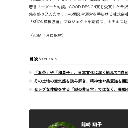
若きリーダーと対談。GOOD DESIGN賞を受賞し
感を盛り込んだホテルの開発や運営を手掛ける株式会社
「KÚON箱根強羅」プロジェクトを端緒に、ホテルに
（2025年4月に取材）
目次
/
CONTENTS
「お茶」や「和菓子」、日本文化に深く触れて“昨日
その土地の空気感を読み解き、精神性や美意識を翻
セレブな体験をする「縦の非日常」ではなく、異郷
龍崎 翔子