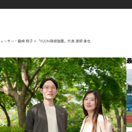
タグ一覧
サー・龍崎 翔子 ×「KÚON箱根強羅」代表 渡部 達也
ダイバーシティ
クリエイター
メタバース
先進テクノロジー
群馬クレインサンダーズ
コミュ
O-EN事例
スポーツ
エン
ヤクルトスワローズ
応援メシ