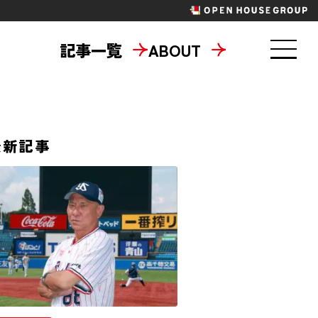
記事一覧
ABOUT
東京六大学野球
最新記事
パラスポーツ
ニティ
地域共創
タメ
ラジエール