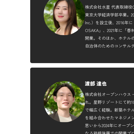
株式会社水星 代表取締役C
東京大学経済学部卒業。2015
Inc.）を設立後、2016年に「
OSAKA」、2021年に「香
開業。そのほか、ホテルの自
自治体のためのコンサル
渡部 達也
株式会社オープンハウス・
れ。星野リゾートにて約1
で幅広く経験。新築ホテ
を組み合わせたマネジメ
思いから2024年にオー
なる箱根強羅での開業プロ