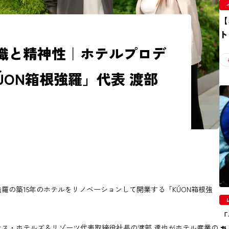
【
ト
識と精神性｜ホテルプロデ
ÚON箱根強羅」代表 渡部
羅の築15年のホテルをリノベーションして開業する「KÚON箱根強
「
ス・ホテルズ＆リゾーツ代表取締役社長の渡部 達也がホテル産業の