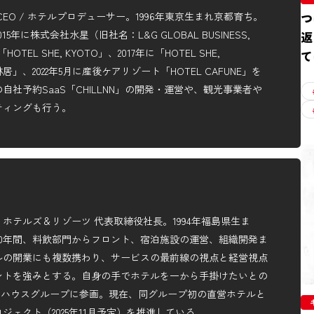
EO / ホテルプロデューサー。1996年東京生まれ京都育ち。
つ
年に株式会社水星（旧社名：L&G GLOBAL BUSINESS,
返
HOTEL SHE, KYOTO」、2017年に「HOTEL SHE,
て
林居」、2022年5月に産後ケアリゾート「HOTEL CAFUNE」を
社予約SaaS「CHILLNN」の開発・運営や、観光事業者や
ティングも行う。
ホテルズ＆リゾーツ 代表取締役社長。1994年福島県生ま
0年間、料飲部門からフロント、宿泊施設の運営、組織開発ま
ルの開業にも複数携わり、サービスの最前線の視点と経営視点
ントを強みとする。自身の手でホテルを一から手掛けたいとの
プンハウスグループに参画。現在、同グループ初の直営ホテルと
ジェクト（2025年11月予定）を推進している。