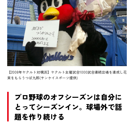
HOME
記事一覧
ABOUT
応援事例
【2008年ヤクルト対横浜】ヤクルト主催試合1000試合連続出場を達成し花
束をもらうつば九郎(サンケイスポーツ提供)
タグ一覧
プロ野球のオフシーズンは自分に
ダイバーシティ
クリエイター
とってシーズンイン。球場外で話
東京六大学野球
メタバース
題を作り続ける
先進テクノロジー
パラスポーツ