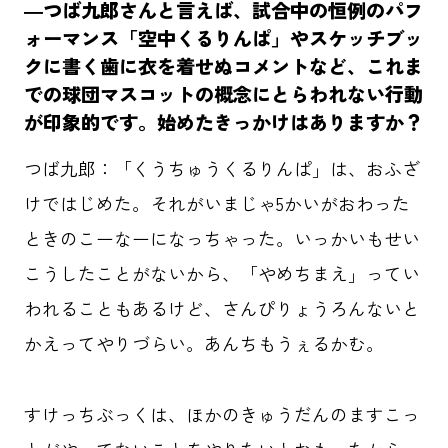
―つば九郎さんと言えば、試合中の恒例のパフ
群馬クレインサンダーズ
コミュニティ
ォーマンス「空中くるりんぱ」やスケッチブッ
クに書く歯に衣を着せぬコメントなど、これま
地域共創
O-EN事例
スポーツ
での球団マスコットの概念にとらわれない行動
が印象的です。始めたきっかけはありますか？
エンタメ
ラジエール
つば九郎：「くうちゅうくるりんぱ」は、おふざ
ヤクルトスワローズ
応援メシ
けではじめた。それがいまじゃ5かいがおわった
ときのこーなーになっちゃった。いっかいもせい
こうしたことがないから、「やめちまえ」ってい
運営会社
プライバシーポリシー
お問い合わせ
われることもあるけど、さんぴりょうろんないと
かえってやりづらい。あんちもうぇるかむ。
すけっちぶっくは、ほかのきゅうだんのますこっ