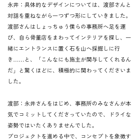
永井：
具体的なデザインについては、渡部さんと
群馬クレインサンダーズ
コミュニティ
対話を重ねながら一つずつ形にしていきました。
地域共創
O-EN事例
スポーツ
渡部さんはしょっちゅう僕らの事務所へ足を運
び、自ら骨董店をまわってインテリアを探し、一
エンタメ
ラジエール
緒にエントランスに置く石を山へ採掘しに行
ヤクルトスワローズ
応援メシ
き……と、「こんなにも施主が関与してくれるん
だ」と驚くほどに、積極的に関わってくださいま
した。
運営会社
プライバシーポリシー
お問い合わせ
渡部：
永井さんをはじめ、事務所のみなさんが本
気でコミットしてくださっていたので、ドライな
姿勢ではいたくありませんでした。
プロジェクトを進める中で、コンセプトを象徴す