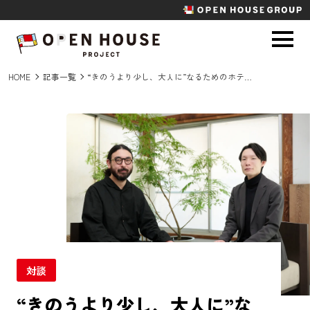
HOME
記事一覧
“きのうより少し、大人に”なるためのホテルデザイン｜ negu inc.代表 永井 健太 ×「KÚON 箱根強羅」代表 渡部 達也
対談
“きのうより少し、大人に”な