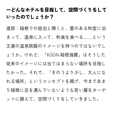
HOME
ー
どんなホテルを目指して、空間づくりをして
いったのでしょうか？
記事一覧
渡部：
箱根での宿泊と聞くと、畳のある和室に泊
ABOUT
まって、温泉に入って、和食を食べる……という
王道の温泉旅館のイメージを持つのではないでし
応援事例
ょうか。けれど、「KÚON 箱根強羅」はそうした
従来のイメージには当てはまらない場所を目指し
タグ一覧
たかった。それで、「きのうより少し、大人にな
れる場所」というコンセプトを掲げ、今まであま
ダイバーシティ
クリエイター
り箱根に足を運んでいないような若い層をターゲ
東京六大学野球
メタバース
ットに据えて、空間づくりをしていきました。
先進テクノロジー
パラスポーツ