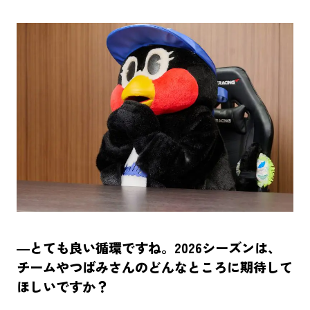
群馬クレインサンダーズ
コミュニティ
地域共創
O-EN事例
スポーツ
エンタメ
ラジエール
ヤクルトスワローズ
応援メシ
運営会社
プライバシーポリシー
お問い合わせ
―とても良い循環ですね。2026シーズンは、
チームやつばみさんのどんなところに期待して
ほしいですか？