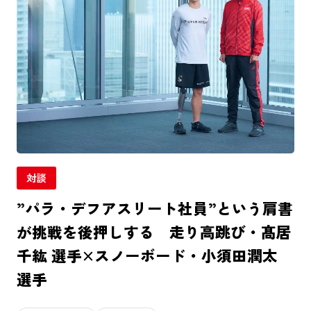
ABOUT
応援事例
タグ一覧
ダイバーシティ
クリエイター
東京六大学野球
メタバース
対談
先進テクノロジー
パラスポーツ
”パラ・デフアスリート社員”という肩書
が挑戦を後押しする 走り高跳び・髙居
群馬クレインサンダーズ
コミュニティ
千紘 選手×スノーボード・小須田潤太
選手
地域共創
O-EN事例
スポーツ