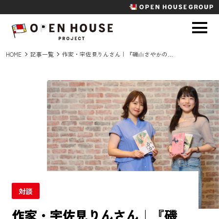
HOME
記事一覧
作家・宇佐見りんさん｜『磯山さやかのラジエール』深掘りアフタートーク！
対談
作家・宇佐見りんさん｜『磯