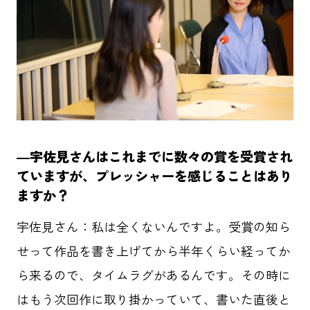
群馬クレインサンダーズ
コミュニティ
地域共創
O-EN事例
スポーツ
エンタメ
ラジエール
ヤクルトスワローズ
応援メシ
―宇佐見さんはこれまでに数々の賞を受賞され
ていますが、プレッシャーを感じることはあり
ますか？
運営会社
プライバシーポリシー
お問い合わせ
宇佐見さん：私は全くないんですよ。受賞の知ら
せって作品を書き上げてから半年くらい経ってか
ら来るので、タイムラグがあるんです。その時に
はもう次回作に取り掛かっていて、書いた直後と