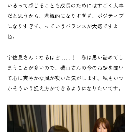
いるって感じることも成長のためにはすごく大事
HOME
だと思うから、悲観的になりすぎず、ポジティブ
記事一覧
になりすぎず、っていうバランスが大切ですよ
ね。
ABOUT
応援事例
宇佐見さん：なるほど……！ 私は思い詰めてし
まうことが多いので、磯山さんの今のお話を聞い
て心に爽やかな風が吹いた気がします。私もいつ
タグ一覧
かそういう捉え方ができるようになりたいです。
ダイバーシティ
クリエイター
東京六大学野球
メタバース
先進テクノロジー
パラスポーツ