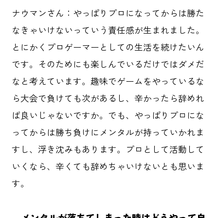
ナウマンさん：やっぱりプロになってからは勝た
HOME
なきゃいけないっていう責任感が生まれました。
記事一覧
とにかくプロゲーマーとしての生活を続けたいん
です。そのためにも楽しんでいるだけではダメだ
ABOUT
なと考えています。趣味でゲームをやっているな
応援事例
ら大会で負けても次があるし、辛かったら辞めれ
ば良いじゃないですか。でも、やっぱりプロにな
ってからは勝ち負けにメンタルが持っていかれま
タグ一覧
すし、浮き沈みもあります。プロとして活動して
ダイバーシティ
クリエイター
いくなら、辛くても辞めちゃいけないとも思いま
東京六大学野球
メタバース
す。
先進テクノロジー
パラスポーツ
―メンタルが落ちてしまった時はどうやって自