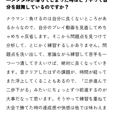
分を鼓舞しているのですか？
群馬クレインサンダーズ
コミュニティ
ナウマン：負けるのは自分に良くないところがあ
地域共創
O-EN事例
スポーツ
るからなので、自分のプレイ動画を見直してめち
エンタメ
ラジエール
ゃめちゃ反省します。そこから問題点を見つけて
分析して、とにかく練習するしかありません。問
ヤクルトスワローズ
応援メシ
題点を洗い出して、意識ながら練習して苦手を一
つ一つ潰してさえいけば、絶対に良くなっていき
ます。昔クリアしたはずの課題が、時間が経って
運営会社
プライバシーポリシー
お問い合わせ
また浮上してくることもあるので、「三歩進んで
二歩下がる」みたいにちょっとずつ前進するのが
大事だなって思います。そうやって練習を重ねて
大会で勝てた時の達成感や快感は他では味わえま