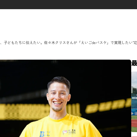
タグ一覧
、子どもたちに伝えたい。佐々木クリスさんが「えいごdeバスケ」で実現したい”応
ダイバーシティ
クリエイター
メタバース
先進テクノロジー
群馬クレインサンダーズ
コミュ
O-EN事例
スポーツ
エン
ヤクルトスワローズ
応援メシ