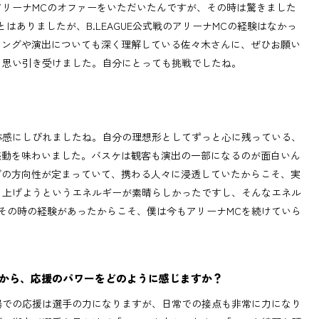
リーナMCのオファーをいただいたんですが、その時は驚きました
はありましたが、B.LEAGUE公式戦のアリーナMCの経験はなかっ
ィングや演出についても深く理解している佐々木さんに、ぜひお願い
と思い引き受けました。自分にとっても挑戦でしたね。
体感にしびれましたね。自分の理想形としてずっと心に残っている、
感動を味わいました。バスケは観客も演出の一部になるのが面白いん
ブの方向性が定まっていて、携わる人々に浸透していたからこそ、実
り上げようというエネルギーが素晴らしかったですし、そんなエネル
その時の経験があったからこそ、僕は今もアリーナMCを続けていら
から、応援のパワーをどのように感じますか？
場での応援は選手の力になりますが、日常での接点も非常に力になり