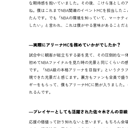
な期待感を抱いていました。その後、こけら落としのア
ね。僕はこれまでNBA関連のイベントMCを担当したこと
たんです。でも「NBAの環境を知っていて、マーケテ
したい」と言われ、これは僕がやる意味があることだ
―実際にアリーナMCを務めていかがでしたか？
試合中に観客が総立ちする姿を見て、その圧倒的な一
初めてNBAファイナルを見た時の光景と同じくらいの
です。「NBA級の本格アリーナを目指す」というクラ
現できた光景だと感じます。裏方もファンも全員で盛
ギーをもらって、僕もアリーナMCに熱が入りました。
れるんです。
―プレイヤーとしても活躍された佐々木さんの目線
応援の価値って計り知れないと思います。もちろん会