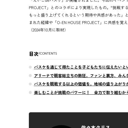
「えいごdeバスケ」が開催されました。今回のイベントは
PROJECT」とのコラボにより実現したもの。“挑戦
もっと盛り上げてくれるという期待や共感があった」
まれた経緯や「O-EN HOUSE PROJECT」に共
（2024年10月に取材）
目次
/
CONTENTS
バスケを通じて得たことを子どもたちに伝えたいとい
アリーナで観客総立ちの熱狂。ファンと裏方、みん
バスケを観戦する以上の価値を。地域の盛り上がり
楽しむことが挑戦のパワーに！ 全力で取り組むか
佐々木クリス