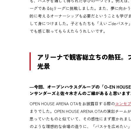
も、バスケを通して得られた学びの一つです。例えば
ーグであるbjリーグに挑戦しました。また、夢に向か
的に考えるオーナーシップも必要だということも学び
して身につけました。子どもたちも「えいごdeバスケ
でも感じ取ってもらえたらうれしいです。
アリーナで観客総立ちの熱狂。
光景
―今回、オープンハウスグループの「O-EN HOUS
ンサンダーズと佐々木さんのご縁があると思います
OPEN HOUSE ARENA OTAをお披露目する際の
コンセ
まりでした。OPEN HOUSE ARENA OTAの演
思っていたものと似ていて、その感性にまず惹かれまし
のような理想的な会場の造りに、「バスケを広めたい