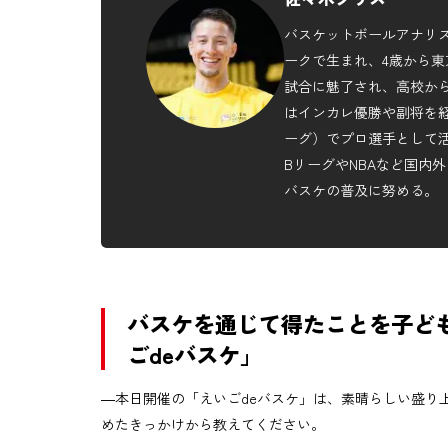
バスケットボールアナリスト
ークで生まれ、4歳から東
試合に魅了され、高校か
はインカレ優勝や副将を経
ーグ）でプロ選手として活
BリーグやNBAなど国内
バスケの普及に努める。
バスケを通じて得たことを子ど
ごdeバスケ」
―本日開催の「えいごdeバスケ」は、素晴らしい盛り
めたきっかけから教えてください。