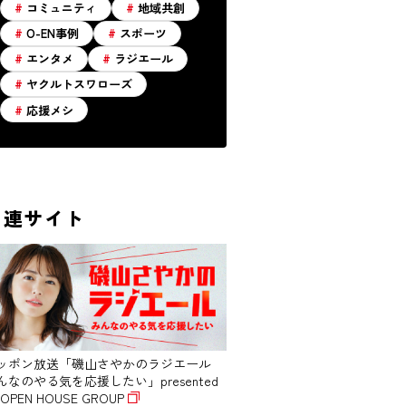
コミュニティ
地域共創
O-EN事例
スポーツ
エンタメ
ラジエール
ヤクルトスワローズ
応援メシ
関連サイト
ッポン放送「磯山さやかのラジエール
んなのやる気を応援したい」presented
 OPEN HOUSE GROUP