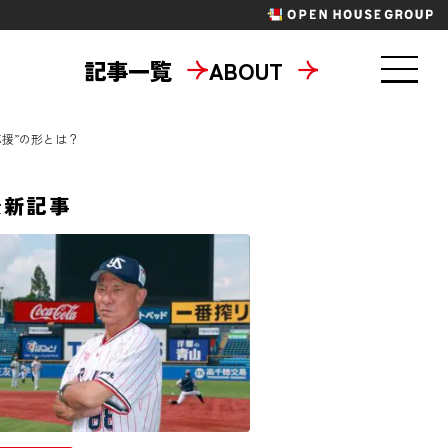
記事一覧
ABOUT
援”の形とは？
東京六大学野球
最新記事
パラスポーツ
ニティ
地域共創
タメ
ラジエール