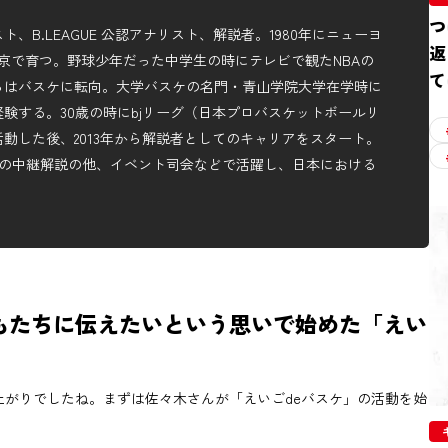
つ
、B.LEAGUE 公認アナリスト、解説者。1980年にニューヨ
返
京で育つ。野球少年だった中学生の時にテレビで観たNBAの
て
らはバスケに転向。大学バスケの名門・青山学院大学在学時に
験する。30歳の時にbjリーグ（日本プロバスケットボールリ
動した後、2013年から解説者としてのキャリアをスタート。
外の中継解説の他、イベント司会などで活躍し、日本における
もたちに伝えたいという思いで始めた「えい
上がりでしたね。まずは佐々木さんが「えいごdeバスケ」の活動を始