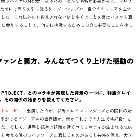
、僕はバスケの解説者になるためにどんな準備が必要か考え、プロリ
うためには周りを引っ張るリーダーシップや、自分のキャリアを主体
ました。これ以外にも数えきれないほど多くのことを僕はバスケを通
」に参加することで、何かに挑戦するために自分に必要なことを少し
ファンと裏方、みんなでつくり上げた感動の
E PROJECT」とのコラボが実現した背景の一つに、群馬クレイ
。その関係の始まりを教えてください。
プトムービー
に出演したのが、群馬クレインサンダーズとの関係の始
出チームが手がけるビジュアルの世界観が、僕がこれまでの人生で格好良いと
た。そして、選手と観客の距離が近くコミュニティが生まれるNBA
」と考える僕のライフワークと通じるものがあると共感を覚え、大き