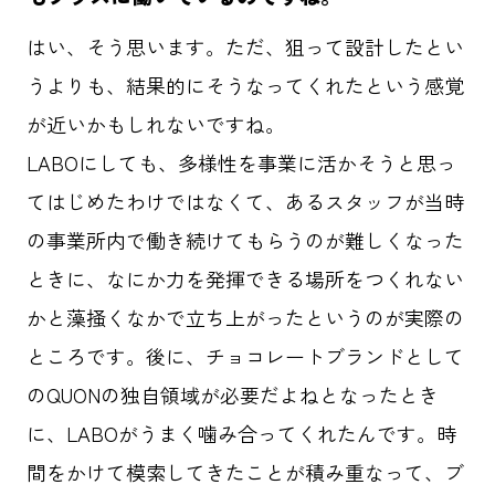
HOME
はい、そう思います。ただ、狙って設計したとい
うよりも、結果的にそうなってくれたという感覚
記事一覧
が近いかもしれないですね。
ABOUT
LABOにしても、多様性を事業に活かそうと思っ
てはじめたわけではなくて、あるスタッフが当時
応援事例
の事業所内で働き続けてもらうのが難しくなった
ときに、なにか力を発揮できる場所をつくれない
タグ一覧
かと藻掻くなかで立ち上がったというのが実際の
ところです。後に、チョコレートブランドとして
ダイバーシティ
クリエイター
のQUONの独自領域が必要だよねとなったとき
東京六大学野球
メタバース
に、LABOがうまく噛み合ってくれたんです。時
先進テクノロジー
パラスポーツ
間をかけて模索してきたことが積み重なって、ブ