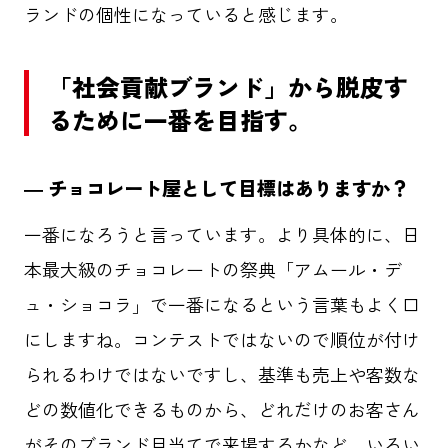
ランドの個性になっていると感じます。
群馬クレインサンダーズ
コミュニティ
地域共創
O-EN事例
スポーツ
「社会貢献ブランド」から脱皮す
るために一番を目指す。
エンタメ
ラジエール
ヤクルトスワローズ
応援メシ
― チョコレート屋として目標はありますか？
一番になろうと言っています。より具体的に、日
本最大級のチョコレートの祭典「アムール・デ
運営会社
プライバシーポリシー
お問い合わせ
ュ・ショコラ」で一番になるという言葉もよく口
にしますね。コンテストではないので順位が付け
られるわけではないですし、基準も売上や客数な
どの数値化できるものから、どれだけのお客さん
がそのブランド目当てで来場するかなど、いろい