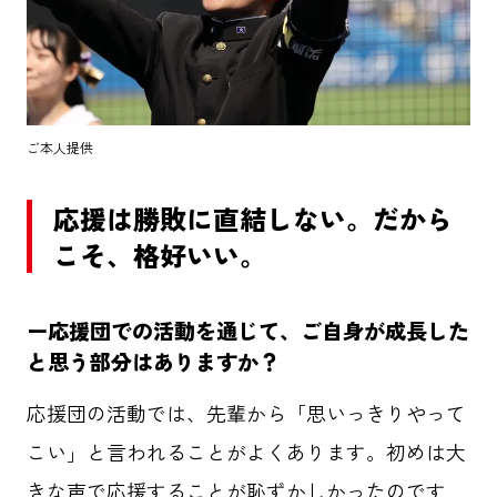
HOME
記事一覧
ABOUT
ご本人提供
応援事例
応援は勝敗に直結しない。だから
こそ、格好いい。
タグ一覧
ー応援団での活動を通じて、ご自身が成長した
ダイバーシティ
クリエイター
と思う部分はありますか？
応援団の活動では、先輩から「思いっきりやって
東京六大学野球
メタバース
こい」と言われることがよくあります。初めは大
先進テクノロジー
パラスポーツ
きな声で応援することが恥ずかしかったのです