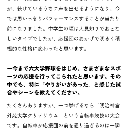
が、続けているうちに声を出せるようになり、今
群馬クレインサンダーズ
コミュニティ
では思いっきりパフォーマンスすることが当たり
地域共創
O-EN事例
スポーツ
前になりました。中学生の頃は人見知りでおとな
エンタメ
ラジエール
しいタイプでしたが、応援団のおかげで明るく積
極的な性格に変わったと思います。
ヤクルトスワローズ
応援メシ
ー今まで六大学野球をはじめ、さまざまなスポ
ーツの応援を行ってこられたと思います。その
運営会社
プライバシーポリシー
お問い合わせ
中でも、特に「やりがいがあった」と感じた試
合やシーンを教えてください。
たくさんありますが、一つ挙げるなら「明治神宮
外苑⼤学クリテリウム」という自転車競技の大会
です。自転車が応援団の前を通り過ぎるのは一瞬